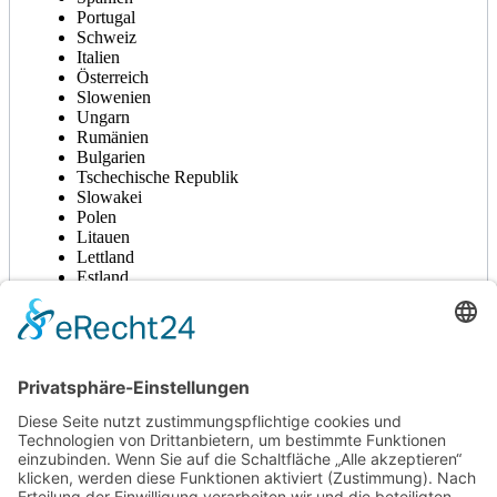
Portugal
Schweiz
Italien
Österreich
Slowenien
Ungarn
Rumänien
Bulgarien
Tschechische Republik
Slowakei
Polen
Litauen
Lettland
Estland
Dänemark
Norwegen
Schweden
Finnland
Großbritannien
Irland
Spedition Vogtland GmbH
Bahnhofstraße 52